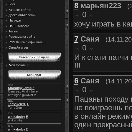
8
марьян223
(
Блог
Каталог сайтов
0
Доска объявлений
Награды
хочу играть в к
Наш Tollboard
Тесты
7
Саня
Реклама на сайте
(14.11.20
RSS Лента с официаль...
0
Онлайн игры
И к стати патчи
Категории раздела
!!!
Мои файлы
[5]
Mini chat
6
Саня
(14.11.20
0
Пацаны походу и
не поиграешь по
в онлайн режиме
один прекрасны