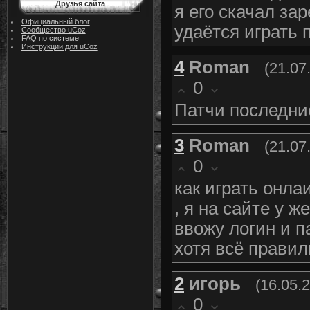
Друзья сайта
я его скачал за
Официальный блог
удаётся играть 
Сообщество uCoz
FAQ по системе
Инструкции для uCoz
4
Roman
(21.07
0
Патчи последни
3
Roman
(21.07
0
как играть онла
, я на сайте у ж
ввожу логин и п
хотя всё правил
2
игорь
(16.05.
0