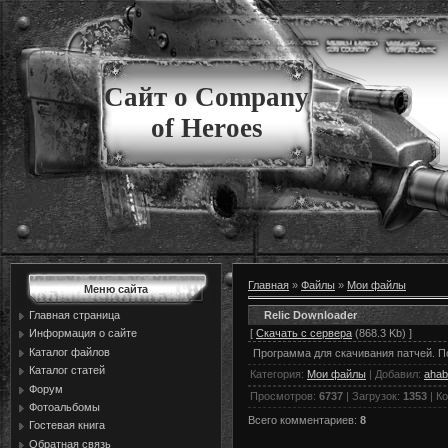
Сайт о Company
of Heroes
Главная
»
Файлы
»
Мои файлы
Меню сайта
Relic Downloader
Главная страница
[
Скачать с сервера
(868.3 Kb) ]
Информация о сайте
Каталог файлов
Программа для скачивания патчей. По
Каталог статей
Категория
:
Мои файлы
|
Добавил
:
ahab
Форум
Просмотров
:
6737
|
Загрузок
:
1353
|
К
Фотоальбомы
Всего комментариев
:
8
Гостевая книга
Обратная связь