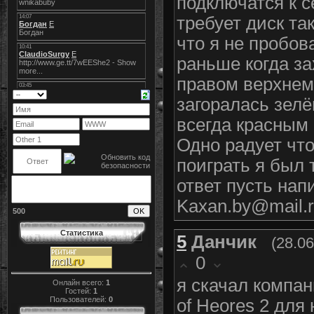
подключатся к с
требует диск та
что я не пробов
раньше когда за
правом верхнем
загоралась зел
всегда красным !
Одно радует что
поиграть я был т
ответ пусть нап
Kaxan.by@mail.
500
Статистика
5
Данчик
(28.06
0
я скачал компа
Онлайн всего:
1
Гостей:
1
Пользователей:
0
of Heores 2 для