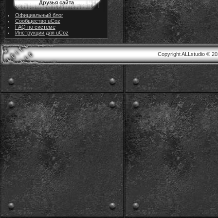
Друзья сайта
Официальный блог
Сообщество uCoz
FAQ по системе
Инструкции для uCoz
Copyright ALLstudio © 2