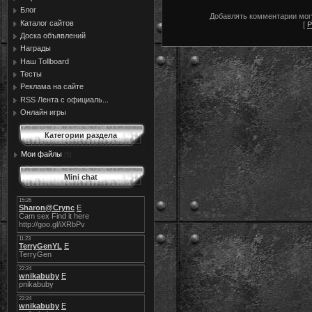
Блог
Добавлять комментарии могу
Каталог сайтов
[
Р
Доска объявлений
Награды
Наш Tollboard
Тесты
Реклама на сайте
RSS Лента с официаль...
Онлайн игры
Категории раздела
Мои файлы
[5]
Mini chat