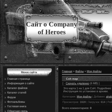
Сайт о Company
of Heroes
Главная
»
Файлы
»
Мои файлы
Меню сайта
Coh map
Главная страница
[ ·
Скачать удаленно
(6 МВ) ]
Информация о сайте
Каталог файлов
Это карта 1 на 1 для CoH. Подробнее 
Инструкция по установке в архиве.
Каталог статей
Категория
:
Мои файлы
|
Добавил
:
ahab
Форум
Фотоальбомы
Просмотров
:
1828
|
Загрузок
:
614
|
Рей
Гостевая книга
Всего комментариев
:
0
Обратная связь