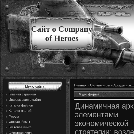
Сайт о Company
of Heroes
Главная
»
Онлайн игры
»
Аркады и эк
Меню сайта
Чудо ферма
Главная страница
Информация о сайте
Динамичная арк
Каталог файлов
Каталог статей
элементами
Форум
экономической
Фотоальбомы
Гостевая книга
стратегии: воз
Обратная связь