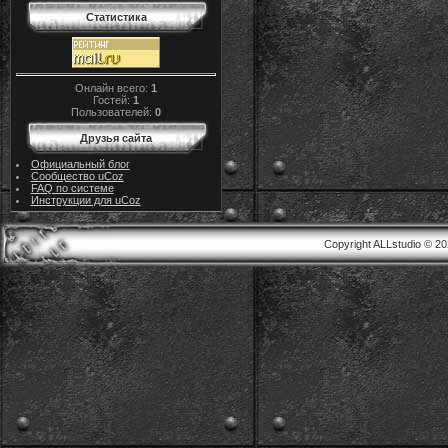
Статистика
Онлайн всего:
1
Гостей:
1
Пользователей:
0
Друзья сайта
Официальный блог
Сообщество uCoz
FAQ по системе
Инструкции для uCoz
Copyright ALLstudio © 2