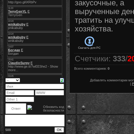
закусочные, а
вырученные ден
тратить на улу
хозяйства.
Скачать для
PC
Счетчики
:
333
/
2
Всего комментариев
:
0
Добавлять комментарии могу
[
Р
500