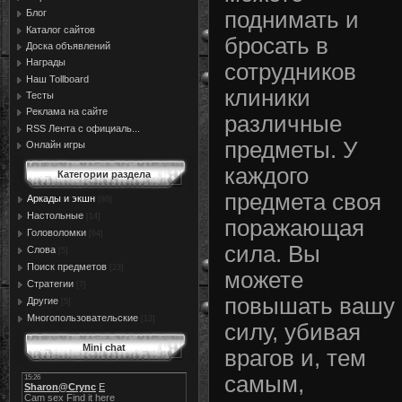
Блог
поднимать и
Каталог сайтов
бросать в
Доска объявлений
Награды
сотрудников
Наш Tollboard
клиники
Тесты
Реклама на сайте
различные
RSS Лента с официаль...
предметы. У
Онлайн игры
каждого
Категории раздела
предмета своя
Аркады и экшн
[86]
Настольные
[14]
поражающая
Головоломки
[64]
сила. Вы
Слова
[5]
Поиск предметов
[23]
можете
Стратегии
[7]
повышать вашу
Другие
[5]
Многопользовательские
[13]
силу, убивая
Mini chat
врагов и, тем
самым,