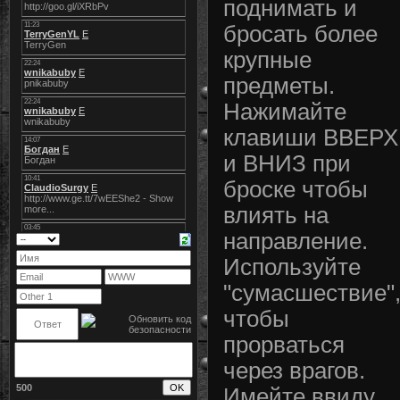
поднимать и
бросать более
крупные
предметы.
Нажимайте
клавиши ВВЕРХ
и ВНИЗ при
броске чтобы
влиять на
направление.
Используйте
"сумасшествие"
чтобы
прорваться
через врагов.
500
Имейте ввиду