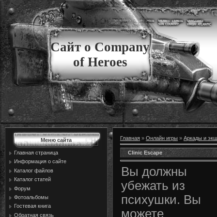
Сайт о Company
of Heroes
Главная
»
Онлайн игры
»
Аркады и эк
Меню сайта
Clinic Escape
Главная страница
Информация о сайте
Вы должны
Каталог файлов
Каталог статей
убежать из
Форум
психушки. Вы
Фотоальбомы
Гостевая книга
можете
Обратная связь