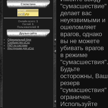
Статистика
"сумасшествие"
делает вас
неуязвимыми и
Онлайн всего:
1
Гостей:
1
ошеломляет
Пользователей:
0
врагов, однако
Друзья сайта
вы не можете
Официальный блог
Сообщество uCoz
FAQ по системе
убивать врагов
Инструкции для uCoz
в режиме
"сумасшествия"
Будьте
осторожны, Ваш
резерв
"сумасшествия"
ограничен.
Используйте