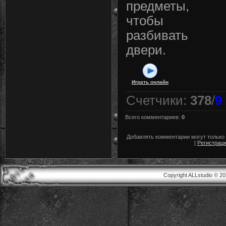
предметы,
чтобы
разбивать
двери.
Играть онлайн
Счетчики
:
378
/
9
Всего комментариев
:
0
Добавлять комментарии могут только
[
Регистрац
Copyright ALLstudio © 2