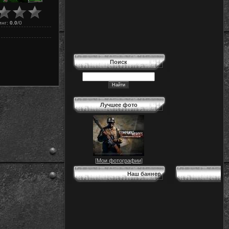
инг
:
0.0
/
0
Поиск
Лучшее фото
[
Мои фотографии
]
Наш баннер