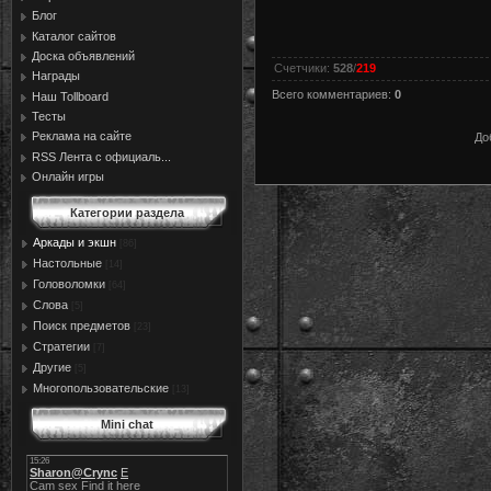
Блог
Каталог сайтов
Доска объявлений
Счетчики
:
528
/
219
Награды
Всего комментариев
:
0
Наш Tollboard
Тесты
Реклама на сайте
До
RSS Лента с официаль...
Онлайн игры
Категории раздела
Аркады и экшн
[86]
Настольные
[14]
Головоломки
[64]
Слова
[5]
Поиск предметов
[23]
Стратегии
[7]
Другие
[5]
Многопользовательские
[13]
Mini chat