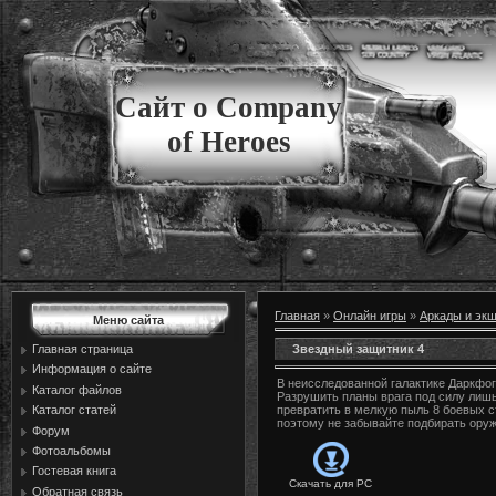
Сайт о Company
of Heroes
Главная
»
Онлайн игры
»
Аркады и эк
Меню сайта
Звездный защитник 4
Главная страница
Информация о сайте
В неисследованной галактике Даркфог
Каталог файлов
Разрушить планы врага под силу лишь
Каталог статей
превратить в мелкую пыль 8 боевых с
поэтому не забывайте подбирать оруж
Форум
Фотоальбомы
Гостевая книга
Скачать для
PC
Обратная связь