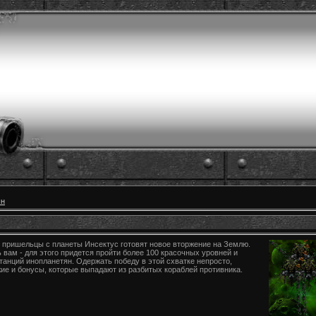
шн
 пришельцы с планеты Инсектус готовят новое вторжение на Землю.
 вам - для этого придется пройти более 100 красочных уровней и
танций инопланетян. Одержать победу в этой схватке непросто,
ие и бонусы, которые выпадают из разбитых кораблей противника.