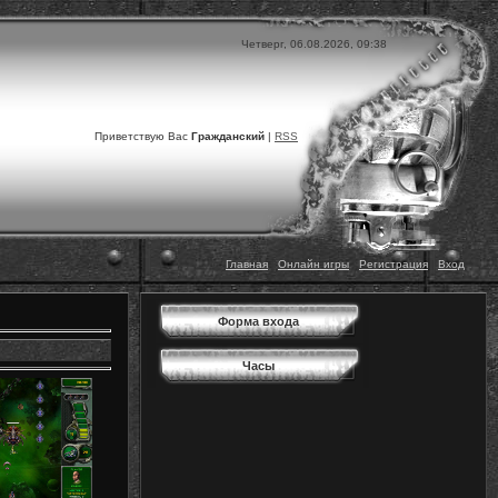
Четверг, 06.08.2026, 09:38
Приветствую Вас
Гражданский
|
RSS
Главная
|
Онлайн игры
|
Регистрация
|
Вход
Форма входа
Часы