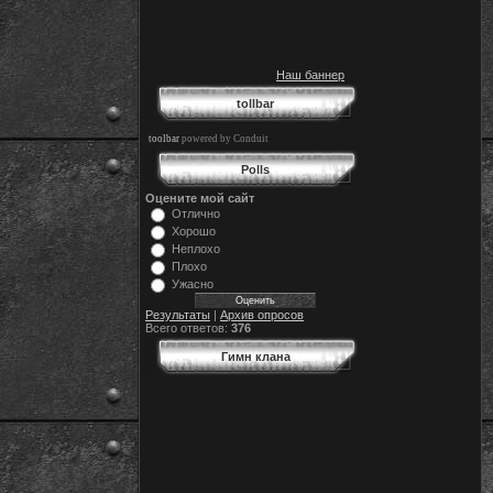
Наш баннер
tollbar
toolbar
powered by Conduit
Polls
Оцените мой сайт
Отлично
Хорошо
Неплохо
Плохо
Ужасно
Результаты
|
Архив опросов
Всего ответов:
376
Гимн клана