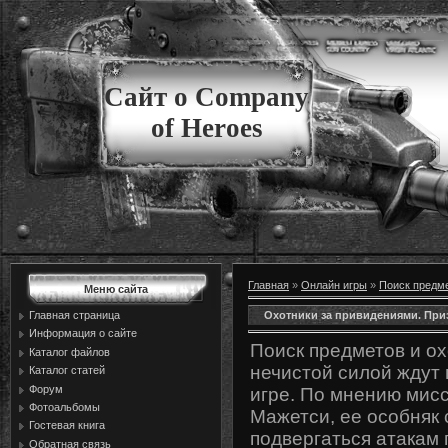
Сайт о Company
of Heroes
Главная
»
Онлайн игры
»
Поиск предм
Меню сайта
Охотники за привидениями. При
Главная страница
Информация о сайте
Поиск предметов и ох
Каталог файлов
нечистой силой ждут 
Каталог статей
Форум
игре. По мнению мис
Фотоальбомы
Мажетси, ее особняк 
Гостевая книга
подвергаться атакам 
Обратная связь