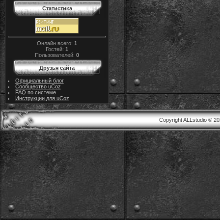
Статистика
Онлайн всего:
1
Гостей:
1
Пользователей:
0
Друзья сайта
Официальный блог
Сообщество uCoz
FAQ по системе
Инструкции для uCoz
Copyright ALLstudio © 2