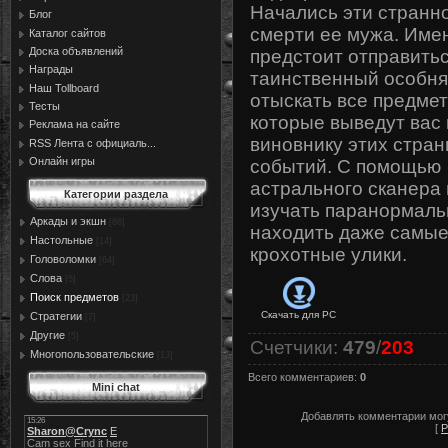
Начались эти странн
Блог
смерти ее мужа. Име
Каталог сайтов
Доска объявлений
предстоит отправитьс
Награды
таинственный особня
Наш Tollboard
отыскать все предмет
Тесты
которые выведут вас 
Реклама на сайте
виновнику этих стра
RSS Лента с официаль...
Онлайн игры
событий. С помощью
астрального сканера 
Категории раздела
изучать паранормаль
Аркады и экшн
[86]
находить даже самы
Настольные
[14]
крохотные улики.
Головоломки
[64]
Слова
[5]
Поиск предметов
[23]
Скачать для
PC
Стратегии
[7]
Другие
[5]
Счетчики
:
479
/
203
Многопользовательские
[13]
Всего комментариев
:
0
Mini chat
Добавлять комментарии могу
[
Р