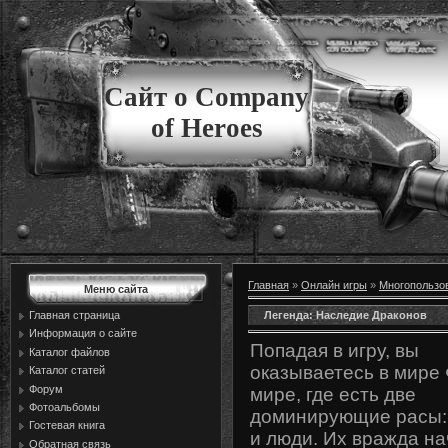
Сайт о Company
of Heroes
Главная
»
Онлайн игры
»
Многопользо
Меню сайта
Легенда: Наследие Драконов
Главная страница
Информация о сайте
Попадая в игру, вы
Каталог файлов
оказываетесь в мире 
Каталог статей
Форум
мире, где есть две
Фотоальбомы
доминирующие расы:
Гостевая книга
и люди. Их вражда н
Обратная связь