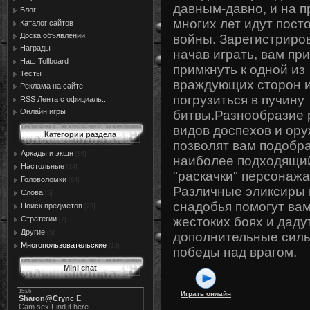
давным-давно, и на 
Блог
многих лет идут пост
Каталог сайтов
Доска объявлений
войны. Зарегистриро
Награды
начав играть, вам пр
Наш Tollboard
примкнуть к одной из
Тесты
враждующих сторон 
Реклама на сайте
погрузиться в пучину
RSS Лента с официаль...
Онлайн игры
битвы.Разнообразие
видов доспехов и ор
Категории раздела
позволят вам подобр
Аркады и экшн
[86]
наиболее подходящи
Настольные
[14]
"раскачки" персонажа
Головоломки
[64]
Различные эликсиры 
Слова
[5]
снадобья помогут вам
Поиск предметов
[23]
Стратегии
жестоких боях и даду
[7]
Другие
[5]
дополнительные сил
Многопользовательские
[13]
победы над врагом.
Mini chat
Играть онлайн