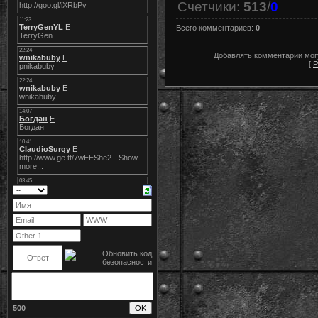
Счетчики
:
513
/
0
Всего комментариев
:
0
Добавлять комментарии могу
[
Р
500