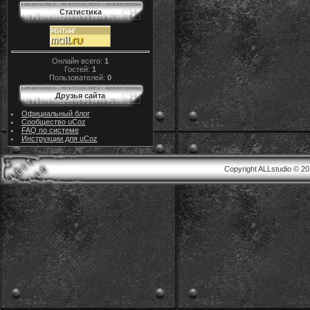
Статистика
Онлайн всего:
1
Гостей:
1
Пользователей:
0
Друзья сайта
Официальный блог
Сообщество uCoz
FAQ по системе
Инструкции для uCoz
Copyright ALLstudio © 2