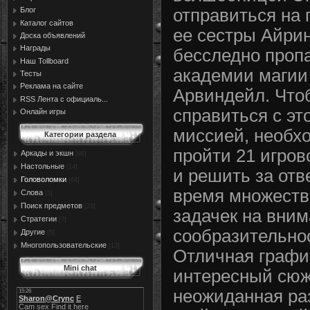
Блог
отправиться на 
Каталог сайтов
ее сестры Айрин
Доска объявлений
Награды
бесследно проп
Наш Tollboard
академии магии
Тесты
Реклама на сайте
Арвиндейл. Что
RSS Лента с официаль...
справиться с эт
Онлайн игры
миссией, необх
Категории раздела
пройти 21 игров
Аркады и экшн
[86]
Настольные
[14]
и решить за отв
Головоломки
[64]
время множеств
Слова
[5]
Поиск предметов
[23]
задачек на вним
Стратегии
[7]
сообразительно
Другие
[5]
Многопользовательские
[13]
Отличная графи
Mini chat
интересный сюж
неожиданная ра