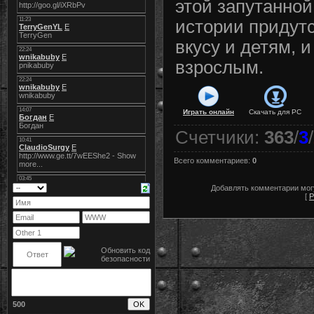
этой запутанной
истории придутс
вкусу и детям, и
взрослым.
Играть онлайн
Скачать для
PC
Счетчики
:
363
/
3
/
Всего комментариев
:
0
Добавлять комментарии могу
[
Р
500