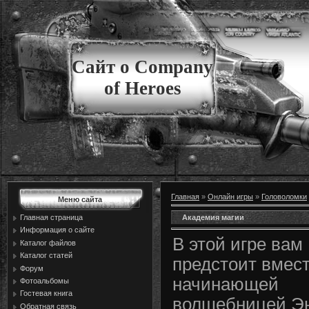
Сайт о Company
of Heroes
Главная
»
Онлайн игры
»
Головоломки
Меню сайта
Академия магии
Главная страница
Информация о сайте
В этой игре вам
Каталог файлов
Каталог статей
предстоит вмест
Форум
начинающей
Фотоальбомы
Гостевая книга
волшебницей Э
Обратная связь