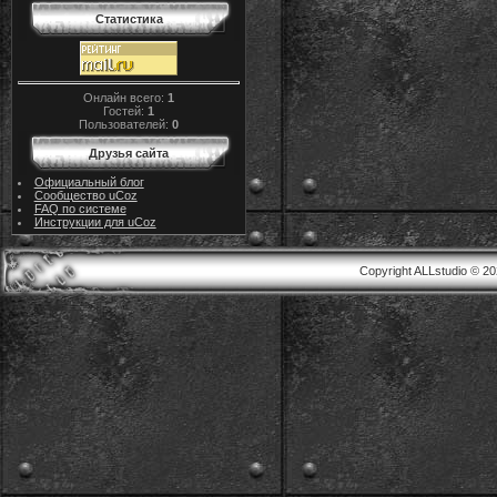
Статистика
Онлайн всего:
1
Гостей:
1
Пользователей:
0
Друзья сайта
Официальный блог
Сообщество uCoz
FAQ по системе
Инструкции для uCoz
Copyright ALLstudio © 2