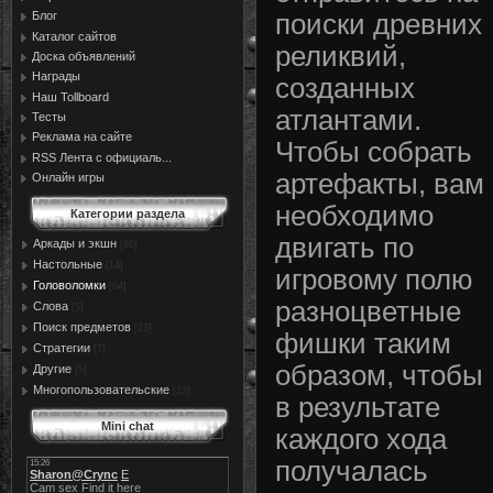
Блог
поиски древних
Каталог сайтов
реликвий,
Доска объявлений
Награды
созданных
Наш Tollboard
атлантами.
Тесты
Реклама на сайте
Чтобы собрать
RSS Лента с официаль...
артефакты, вам
Онлайн игры
необходимо
Категории раздела
двигать по
Аркады и экшн
[86]
Настольные
[14]
игровому полю
Головоломки
[64]
разноцветные
Слова
[5]
Поиск предметов
[23]
фишки таким
Стратегии
[7]
образом, чтобы
Другие
[5]
Многопользовательские
[13]
в результате
Mini chat
каждого хода
получалась