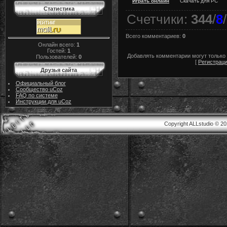
Играть онлайн
Скачать для
PC
Статистика
Счетчики
:
344
/
8
/
Всего комментариев
:
0
Онлайн всего:
1
Гостей:
1
Добавлять комментарии могут только
Пользователей:
0
[
Регистрац
Друзья сайта
Официальный блог
Сообщество uCoz
FAQ по системе
Инструкции для uCoz
Copyright ALLstudio © 2