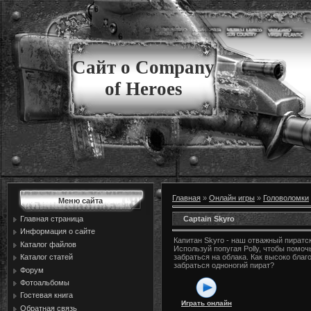
Сайт о Company
of Heroes
Главная
»
Онлайн игры
»
Головоломки
Меню сайта
Captain Skyro
Главная страница
Информация о сайте
Капитан Skyro - наш отважный пиратск
Каталог файлов
Используй попугая Polly, чтобы помоч
Каталог статей
забраться на облака. Как высоко бла
забраться одноногий пират?
Форум
Фотоальбомы
Гостевая книга
Играть онлайн
Обратная связь