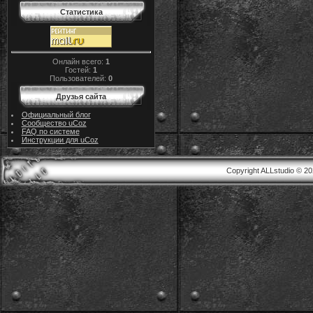
Статистика
Онлайн всего:
1
Гостей:
1
Пользователей:
0
Друзья сайта
Официальный блог
Сообщество uCoz
FAQ по системе
Инструкции для uCoz
Copyright ALLstudio © 2