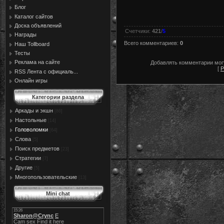
Блог
Каталог сайтов
Доска объявлений
Счетчики
:
421
/
5
Награды
Всего комментариев
:
0
Наш Tollboard
Тесты
Реклама на сайте
Добавлять комментарии могу
[
Р
RSS Лента с официаль...
Онлайн игры
Категории раздела
Аркады и экшн
[86]
Настольные
[14]
Головоломки
[64]
Слова
[5]
Поиск предметов
[23]
Стратегии
[7]
Другие
[5]
Многопользовательские
[13]
Mini chat