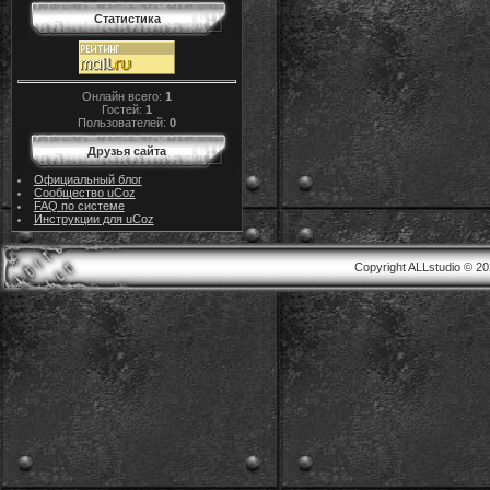
Статистика
Онлайн всего:
1
Гостей:
1
Пользователей:
0
Друзья сайта
Официальный блог
Сообщество uCoz
FAQ по системе
Инструкции для uCoz
Copyright ALLstudio © 2