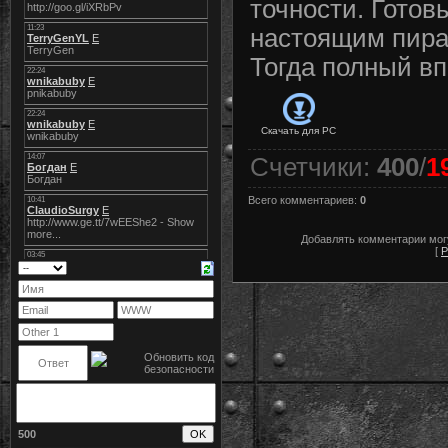
точности. Готов
настоящим пир
Тогда полный вп
Скачать для
PC
Счетчики
:
400
/
1
Всего комментариев
:
0
Добавлять комментарии могу
[
Р
500