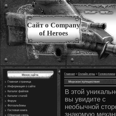
Сайт о Company
of Heroes
Главная
»
Онлайн игры
»
Головоломки
Меню сайта
Морское путешествие
Главная страница
Информация о сайте
В этой уникальн
Каталог файлов
Каталог статей
вы увидите с
Форум
необычной стор
Фотоальбомы
Гостевая книга
знакомую механ
Обратная связь