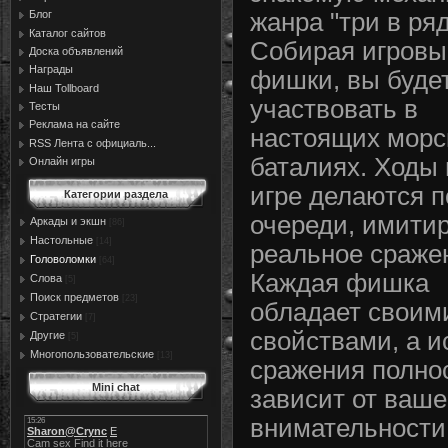
Блог
жанра "три в ряд
Каталог сайтов
Собирая игровы
Доска объявлений
Награды
фишки, вы буде
Наш Tollboard
участвовать в
Тесты
Реклама на сайте
настоящих морс
RSS Лента с официаль...
баталиях. Ходы 
Онлайн игры
игре делаются п
Категории раздела
очереди, имити
Аркады и экшн
[86]
Настольные
[14]
реальное сраже
Головоломки
[64]
Каждая фишка
Слова
[5]
Поиск предметов
[23]
обладает своим
Стратегии
[7]
свойствами, а и
Другие
[5]
Многопользовательские
[13]
сражения полно
Mini chat
зависит от ваш
внимательности