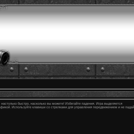
 настолько быстро, насколько вы можете! Избегайте падения. Игра выделяется
афикой. Используйте клавиши со стрелками для управления передвижением и не пада