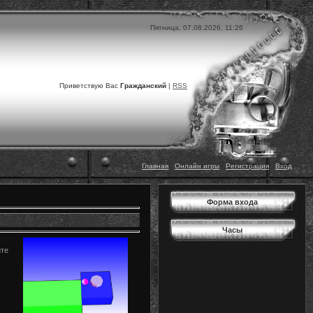
Пятница, 07.08.2026, 11:26
Приветствую Вас
Гражданский
|
RSS
Главная
|
Онлайн игры
|
Регистрация
|
Вход
Форма входа
Часы
йте