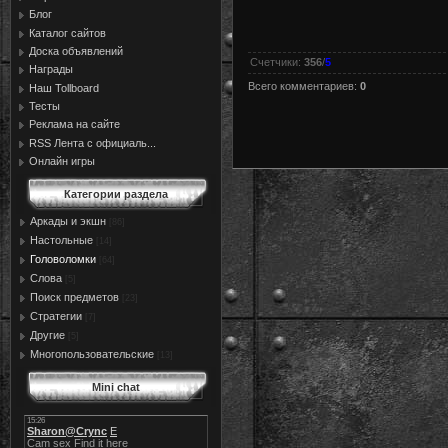
Блог
Каталог сайтов
Доска объявлений
Счетчики
:
356
/
5
Награды
Всего комментариев
:
0
Наш Tollboard
Тесты
Реклама на сайте
RSS Лента с официаль...
Онлайн игры
Категории раздела
Аркады и экшн
[86]
Настольные
[14]
Головоломки
[64]
Слова
[5]
Поиск предметов
[23]
Стратегии
[7]
Другие
[5]
Многопользовательские
[13]
Mini chat