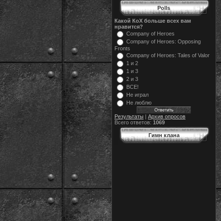
Polls
Какой КоХ больше всех вам
нравится?
Company of Heroes
Company of Heroes: Opposing
Fronts
Company of Heroes: Tales of Valor
1 и 2
1 и 3
2 и 3
ВСЕ!
Не играл
Не люблю
Результаты
|
Архив опросов
Всего ответов:
1069
Гимн клана