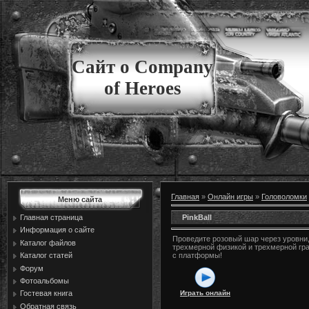
Сайт о Company
of Heroes
Главная
»
Онлайн игры
»
Головоломки
Меню сайта
PinkBall
Главная страница
Информация о сайте
Проведите розовый шар через уровни,
Каталог файлов
трехмерной физикой и трехмерной гр
Каталог статей
с платформы!
Форум
Фотоальбомы
Играть онлайн
Гостевая книга
Обратная связь