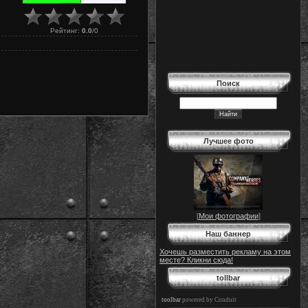
Рейтинг
:
0.0
/
0
Поиск
Лучшее фото
[
Мои фотографии
]
Наш баннер
Хочешь разместить рекламу на этом
месте? Кликни сюда!
tollbar
toolbar
powered by Conduit