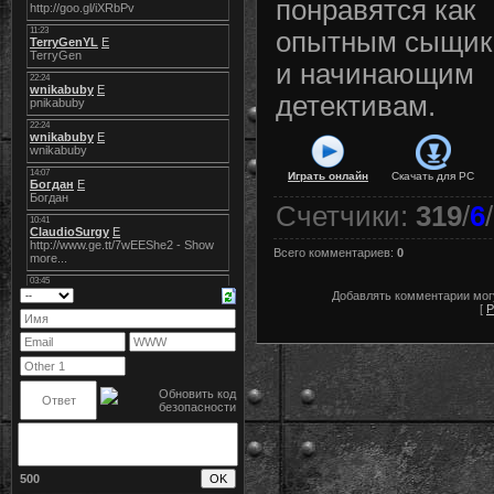
понравятся как
опытным сыщика
и начинающим
детективам.
Играть онлайн
Скачать для
PC
Счетчики
:
319
/
6
/
Всего комментариев
:
0
Добавлять комментарии могу
[
Р
500