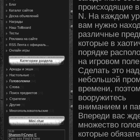
Блог
происходящие в
Каталог сайтов
N. На каждом у
Доска объявлений
Награды
вам нужно нахо
Наш Tollboard
различные пред
Тесты
Реклама на сайте
которые в хаот
RSS Лента с официаль...
порядке распол
Онлайн игры
на игровом поле
Категории раздела
Сделать это над
Аркады и экшн
[86]
Настольные
[14]
небольшой про
Головоломки
[64]
времени, поэто
Слова
[5]
Поиск предметов
[23]
вооружитесь
Стратегии
[7]
вниманием и па
Другие
[5]
Многопользовательские
[13]
Впереди вас жд
Mini chat
множество голо
которые обязат