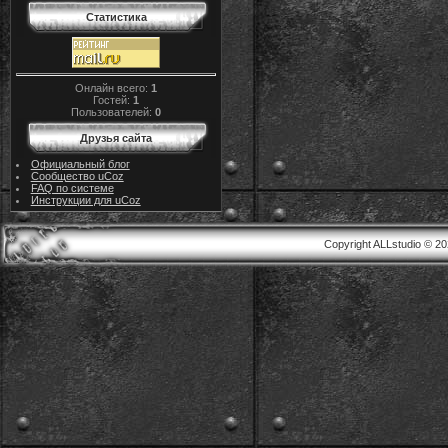
Статистика
Онлайн всего:
1
Гостей:
1
Пользователей:
0
Друзья сайта
Официальный блог
Сообщество uCoz
FAQ по системе
Инструкции для uCoz
Copyright ALLstudio © 2