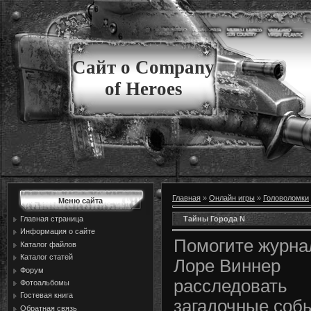
Сайт о Company
of Heroes
Главная
»
Онлайн игры
»
Головоломки
Меню сайта
Тайны Города N
Главная страница
Информация о сайте
Помогите журна
Каталог файлов
Каталог статей
Лоре Виннер
Форум
расследовать
Фотоальбомы
Гостевая книга
загадочные соб
Обратная связь