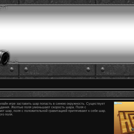
нлайн игре заставить шар попасть в синюю окружность. Существует
адания. Желтые поля уменьшают скорость шара. Поля с
ют шар, поля с положительной гравитацией притягивают к себе шар.
го поля.