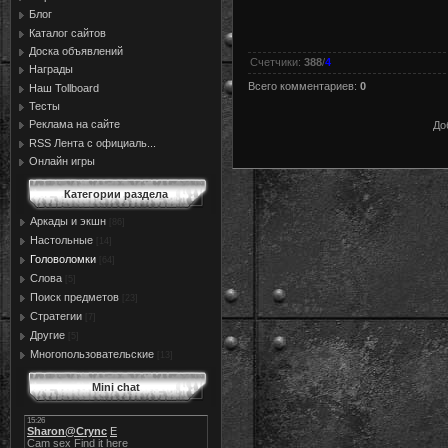
Блог
Каталог сайтов
Доска объявлений
Счетчики
:
388
/
4
Награды
Всего комментариев
:
0
Наш Tollboard
Тесты
Реклама на сайте
До
RSS Лента с официаль...
Онлайн игры
Категории раздела
Аркады и экшн
[86]
Настольные
[14]
Головоломки
[64]
Слова
[5]
Поиск предметов
[23]
Стратегии
[7]
Другие
[5]
Многопользовательские
[13]
Mini chat