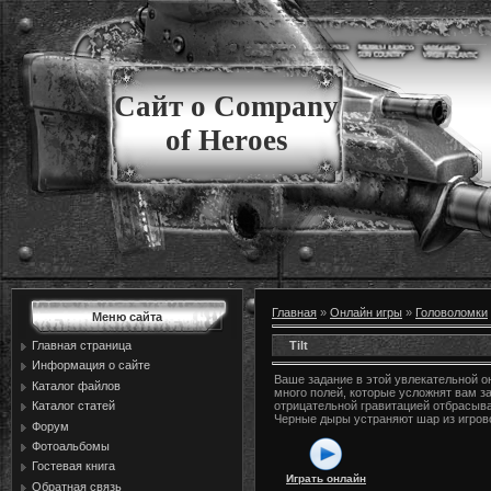
Сайт о Company
of Heroes
Главная
»
Онлайн игры
»
Головоломки
Меню сайта
Tilt
Главная страница
Информация о сайте
Ваше задание в этой увлекательной о
Каталог файлов
много полей, которые усложнят вам з
Каталог статей
отрицательной гравитацией отбрасыва
Черные дыры устраняют шар из игрово
Форум
Фотоальбомы
Гостевая книга
Играть онлайн
Обратная связь