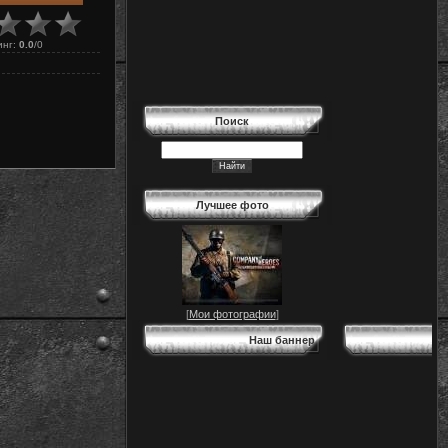
инг
:
0.0
/
0
Поиск
Лучшее фото
[
Мои фотографии
]
Наш баннер