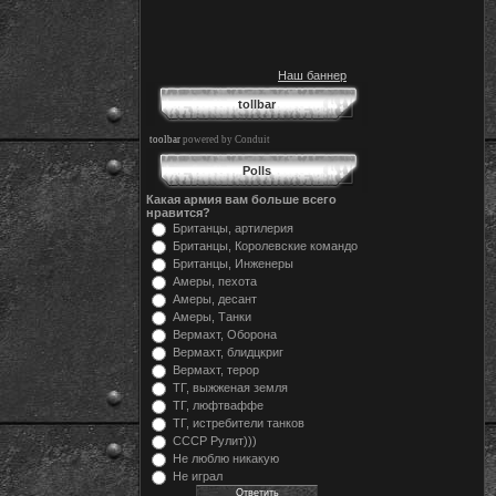
Наш баннер
tollbar
toolbar
powered by Conduit
Polls
Какая армия вам больше всего
нравится?
Британцы, артилерия
Британцы, Королевские командо
Британцы, Инженеры
Амеры, пехота
Амеры, десант
Амеры, Танки
Вермахт, Оборона
Вермахт, блидцкриг
Вермахт, терор
ТГ, выжженая земля
ТГ, люфтваффе
ТГ, истребители танков
СССР Рулит)))
Не люблю никакую
Не играл