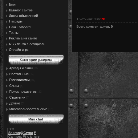
Блог
Каталог сайтов
Доска объявлений
Счетчики
:
358
/
191
Награды
Всего комментариев
:
0
Наш Tollboard
Тесты
Реклама на сайте
RSS Лента с официаль...
Онлайн игры
Категории раздела
Аркады и экшн
[86]
Настольные
[14]
Головоломки
[64]
Слова
[5]
Поиск предметов
[23]
Стратегии
[7]
Другие
[5]
Многопользовательские
[13]
Mini chat