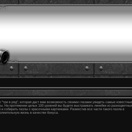
 "три в ряд", которая даст вам возможность своими глазами увидеть самые известны
ы. На протяжении целых 100 уровней вы будете выстраивать линейки из разноцветны
 и собирать пазлы с красочными картинками. Разместив все части такого пазла в
олнительную жизнь в качестве бонуса.