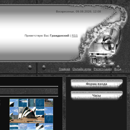
Воскресенье, 09.08.2026, 12:08
Приветствую Вас
Гражданский
|
RSS
Главная
|
Онлайн игры
|
Регистрация
|
Вход
Форма входа
Часы
е
х