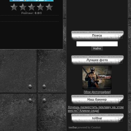
Рейтинг
:
0.0
/
0
Поиск
Лучшее фото
[
Мои фотографии
]
Наш баннер
Хочешь разместить рекламу на этом
месте? Кликни сюда!
tollbar
toolbar
powered by Conduit