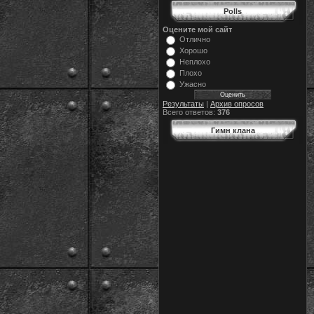
Polls
Оцените мой сайт
Отлично
Хорошо
Неплохо
Плохо
Ужасно
Результаты
|
Архив опросов
Всего ответов:
376
Гимн клана