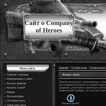
Сайт о Company
of Heroes
Главная
»
Онлайн игры
»
Головоломки
Меню сайта
Вокруг света
Главная страница
Информация о сайте
Приключенческая головоломка в стиле
Каталог файлов
достопримечательности нашей планет
Каталог статей
шариков, уничтожать каменные плитки
правильном порядке, вы получите доп
Форум
Фотоальбомы
Гостевая книга
Скачать для
PC
Обратная связь