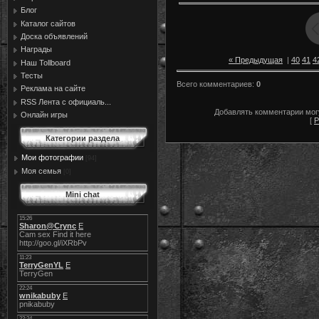
Блог
Каталог сайтов
Доска объявлений
Награды
« Предыдущая
|
40
41
4
Наш Tollboard
Тесты
Всего комментариев
:
0
Реклама на сайте
RSS Лента с официаль...
Добавлять комментарии могу
Онлайн игры
[
Р
Категории раздела
Мои фотографии
[94]
Моя семья
[0]
Mini chat