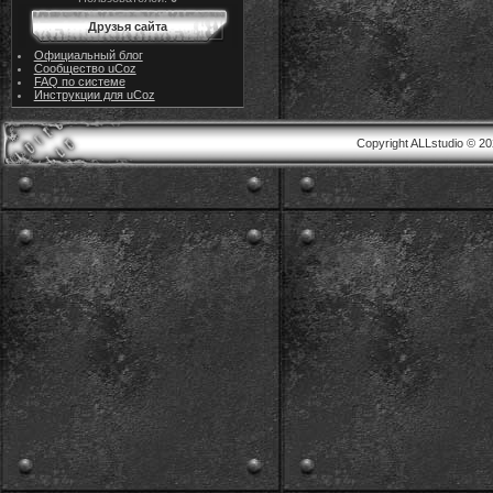
Друзья сайта
Официальный блог
Сообщество uCoz
FAQ по системе
Инструкции для uCoz
Copyright ALLstudio © 2