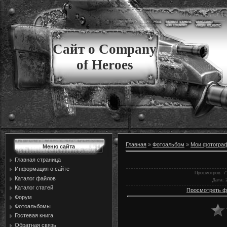
Сайт о Company
of Heroes
Главная
»
Фотоальбом
»
Мои фотогра
Меню сайта
Главная страница
Информация о сайте
Просмотров
: 7
Каталог файлов
Дата
: 
Каталог статей
Просмотреть ф
Форум
Фотоальбомы
Гостевая книга
Обратная связь