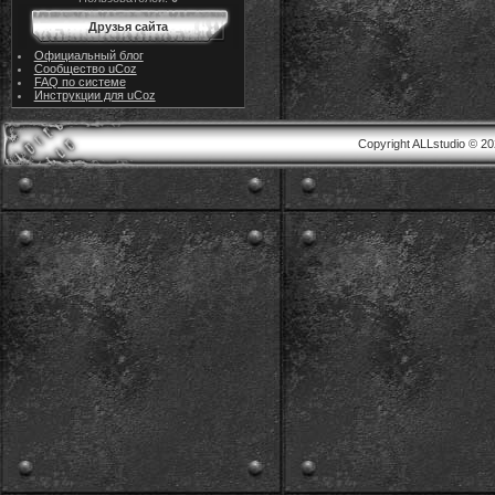
Друзья сайта
Официальный блог
Сообщество uCoz
FAQ по системе
Инструкции для uCoz
Copyright ALLstudio © 2