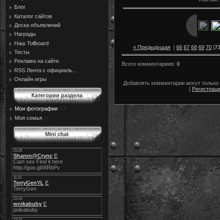
Блог
Каталог сайтов
Доска объявлений
Награды
Наш Tollboard
« Предыдущая
|
66
67
68
69
70
[
7
Тесты
Реклама на сайте
Всего комментариев
:
0
RSS Лента с официаль...
Онлайн игры
Добавлять комментарии могут только
[
Регистрац
Категории раздела
Мои фотографии
[94]
Моя семья
[0]
Mini chat