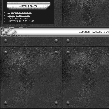
Друзья сайта
Официальный блог
Сообщество uCoz
FAQ по системе
Инструкции для uCoz
Copyright ALLstudio © 2