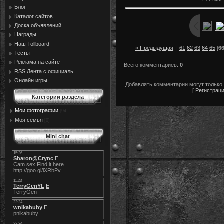
Блог
Каталог сайтов
Доска объявлений
Награды
Наш Tollboard
« Предыдущая
|
61
62
63
64
65
[
6
Тесты
Реклама на сайте
Всего комментариев
:
0
RSS Лента с официаль...
Онлайн игры
Добавлять комментарии могут только
[
Регистрац
Категории раздела
Мои фотографии
[94]
Моя семья
[0]
Mini chat