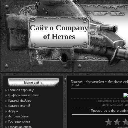
Сайт о Company
of Heroes
Главная
»
Фотоальбом
»
Мои фотогра
Меню сайта
03-43
Главная страница
Информация о сайте
Каталог файлов
Просмотров
: 547 |
Разме
Дата
: 22.07.2009 |
Д
Каталог статей
Просмотреть фотографи
Форум
Фотоальбомы
Гостевая книга
Обратная связь
Рейтинг