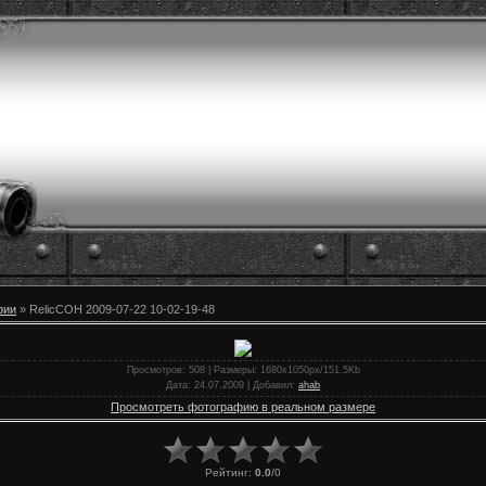
фии
» RelicCOH 2009-07-22 10-02-19-48
Просмотров
: 508 |
Размеры
: 1680x1050px/151.5Kb
Дата
: 24.07.2009 |
Добавил
:
ahab
Просмотреть фотографию в реальном размере
Рейтинг
:
0.0
/
0