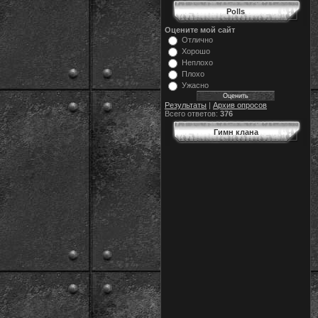
Polls
Оцените мой сайт
Отлично
Хорошо
Неплохо
Плохо
Ужасно
Результаты
|
Архив опросов
Всего ответов:
376
Гимн клана