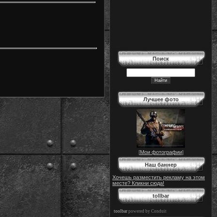
Поиск
Лучшее фото
[
Мои фотографии
]
Наш баннер
Хочешь разместить рекламу на этом
месте? Кликни сюда!
tollbar
toolbar
powered by Conduit