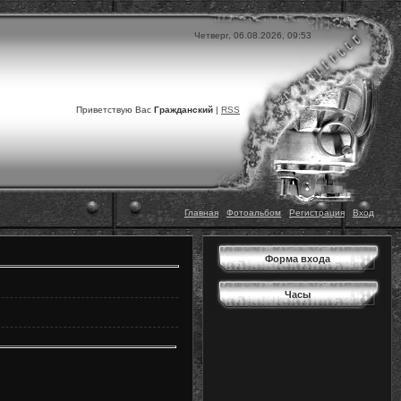
Четверг, 06.08.2026, 09:53
Приветствую Вас
Гражданский
|
RSS
Главная
|
Фотоальбом
|
Регистрация
|
Вход
Форма входа
Часы