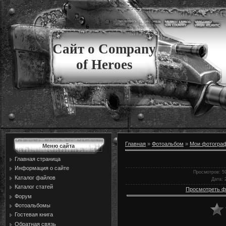
Сайт о Company
of Heroes
Главная
»
Фотоальбом
»
Мои фотогра
Меню сайта
Главная страница
Информация о сайте
Просмотров
: 5
Каталог файлов
Дата
: 
Каталог статей
Просмотреть ф
Форум
Фотоальбомы
Гостевая книга
Обратная связь