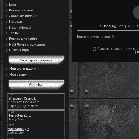
Блог
Каталог сайтов
Доска объявлений
Награды
« Предыдущая
|
31
32
3
Наш Tollboard
Тесты
Всего комментариев
:
0
Реклама на сайте
RSS Лента с официаль...
Добавлять комментарии могу
Онлайн игры
[
Р
Категории раздела
Мои фотографии
[94]
Моя семья
[0]
Mini chat