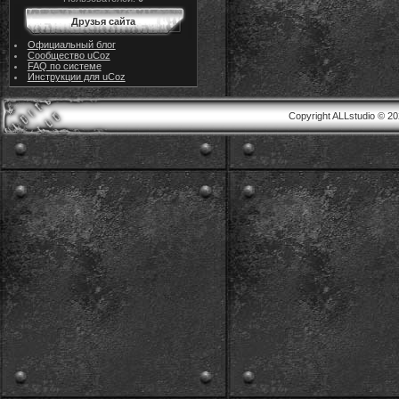
Друзья сайта
Официальный блог
Сообщество uCoz
FAQ по системе
Инструкции для uCoz
Copyright ALLstudio © 2