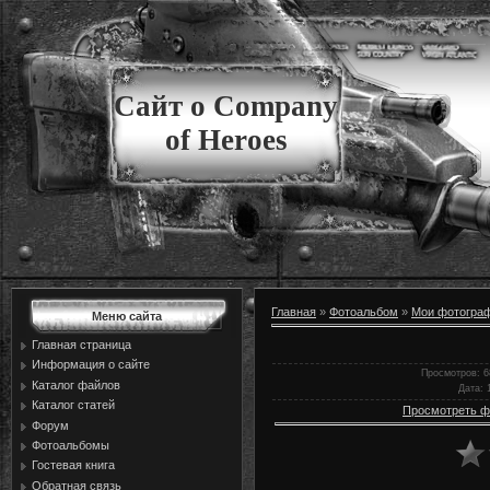
Сайт о Company
of Heroes
Главная
»
Фотоальбом
»
Мои фотогра
Меню сайта
Главная страница
Информация о сайте
Просмотров
: 
Каталог файлов
Дата
: 
Каталог статей
Просмотреть ф
Форум
Фотоальбомы
Гостевая книга
Обратная связь