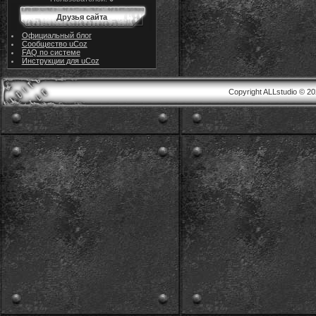
Друзья сайта
Официальный блог
Сообщество uCoz
FAQ по системе
Инструкции для uCoz
Copyright ALLstudio © 2