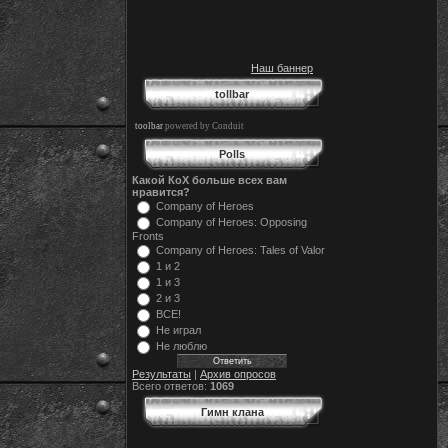
Наш баннер
tollbar
toolbar
powered by Conduit
Polls
Какой КоХ больше всех вам
нравится?
Company of Heroes
Company of Heroes: Opposing
Fronts
Company of Heroes: Tales of Valor
1 и 2
1 и 3
2 и 3
ВСЕ!
Не играл
Не люблю
Результаты
|
Архив опросов
Всего ответов:
1069
Гимн клана