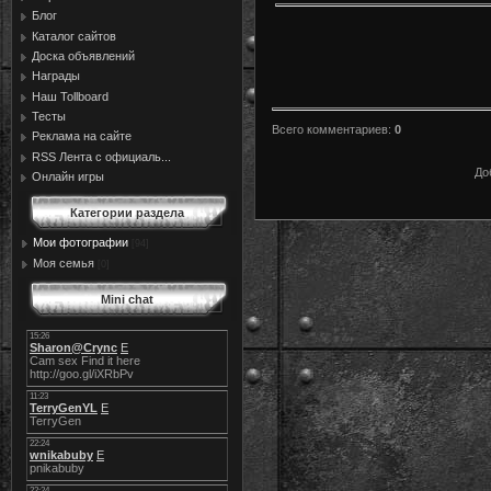
Блог
Каталог сайтов
Доска объявлений
Награды
Наш Tollboard
Тесты
Всего комментариев
:
0
Реклама на сайте
RSS Лента с официаль...
До
Онлайн игры
Категории раздела
Мои фотографии
[94]
Моя семья
[0]
Mini chat