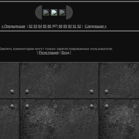
« Предыдущая
|
82
83
84
85
86
[
87
]
88
89
90
91
92
|
Следующая »
бавлять комментарии могут только зарегистрированные пользователи.
[
Регистрация
|
Вход
]