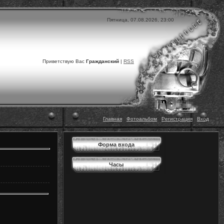
Пятница, 07.08.2026, 23:00
Приветствую Вас
Гражданский
|
RSS
Главная
|
Фотоальбом
|
Регистрация
|
Вход
Форма входа
Часы