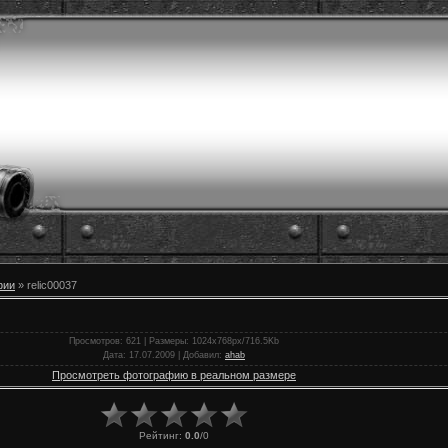
фии
» relic00037
Просмотров
: 621 |
Размеры
: 1024x768px/716.5Kb
Дата
: 17.07.2009 |
Добавил
:
ahab
Просмотреть фотографию в реальном размере
Рейтинг
:
0.0
/
0