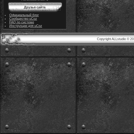
Друзья сайта
Официальный блог
Сообщество uCoz
FAQ по системе
Инструкции для uCoz
Copyright ALLstudio © 2