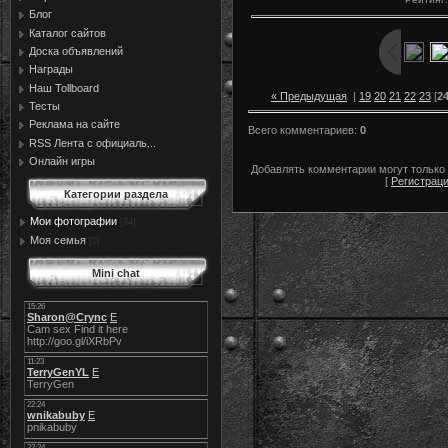
Блог
Каталог сайтов
Доска объявлений
Награды
Наш Tollboard
« Предыдущая
|
19
20
21
22
23
[
2
Тесты
Реклама на сайте
Всего комментариев
:
0
RSS Лента с официаль...
Онлайн игры
Добавлять комментарии могут только
[
Регистрац
Категории раздела
Мои фотографии
[94]
Моя семья
[0]
Mini chat