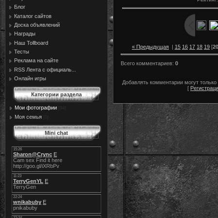
Блог
Каталог сайтов
Доска объявлений
Награды
Наш Tollboard
« Предыдущая
|
15
16
17
18
19
[
2
Тесты
Реклама на сайте
Всего комментариев
:
0
RSS Лента с официаль...
Онлайн игры
Добавлять комментарии могут только
[
Регистрац
Категории раздела
Мои фотографии
[94]
Моя семья
[0]
Mini chat