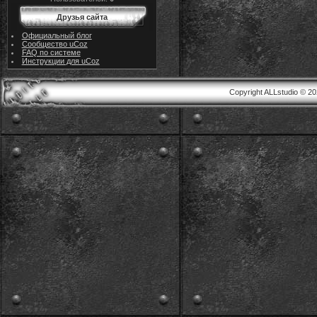
Друзья сайта
Официальный блог
Сообщество uCoz
FAQ по системе
Инструкции для uCoz
Copyright ALLstudio © 2