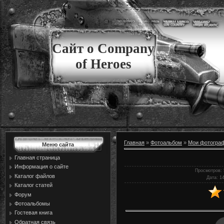
Сайт о Company
of Heroes
Главная
»
Фотоальбом
»
Мои фотогра
Меню сайта
Главная страница
Информация о сайте
Просмотров
:
Каталог файлов
Дата
: 1
Каталог статей
Форум
Фотоальбомы
Гостевая книга
Обратная связь