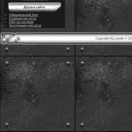
Друзья сайта
Официальный блог
Сообщество uCoz
FAQ по системе
Инструкции для uCoz
Copyright ALLstudio © 2