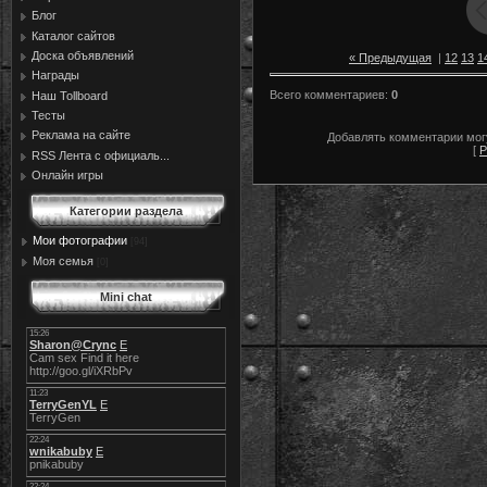
Блог
Каталог сайтов
Доска объявлений
« Предыдущая
|
12
13
1
Награды
Всего комментариев
:
0
Наш Tollboard
Тесты
Реклама на сайте
Добавлять комментарии могу
[
Р
RSS Лента с официаль...
Онлайн игры
Категории раздела
Мои фотографии
[94]
Моя семья
[0]
Mini chat