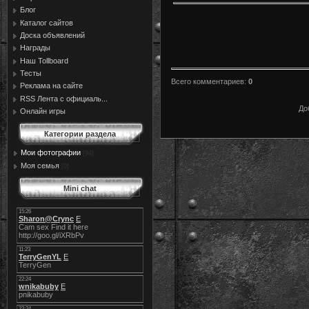
Блог
Каталог сайтов
Доска объявлений
Награды
Наш Tollboard
Тесты
Всего комментариев
:
0
Реклама на сайте
RSS Лента с официаль...
До
Онлайн игры
Категории раздела
Мои фотографии
[94]
Моя семья
[0]
Mini chat