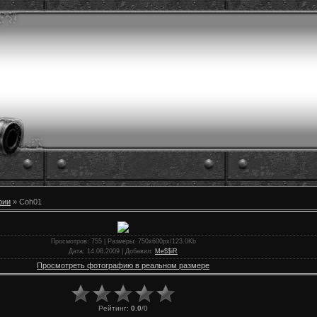
фии
» Coh01
Просмотров
: 755 |
Размеры
: 750x600px/123.0Kb
Дата
: 14.08.2009 |
Добавил
:
Me$$iR
Просмотреть фотографию в реальном размере
Рейтинг
:
0.0
/
0