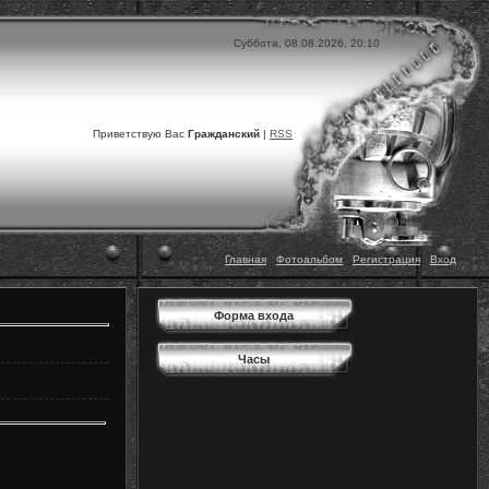
Суббота, 08.08.2026, 20:10
Приветствую Вас
Гражданский
|
RSS
Главная
|
Фотоальбом
|
Регистрация
|
Вход
Форма входа
Часы