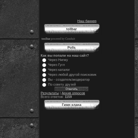
Наш баннер
tollbar
toolbar
powered by Conduit
Polls
Как вы попали на наш сайт?
Через Нигму
Через Гугл
Через каталог
Через любой другой поисковик
Вы - создатель\модератор
По совету друзей
Результаты
|
Архив опросов
Всего ответов:
1159
Гимн клана