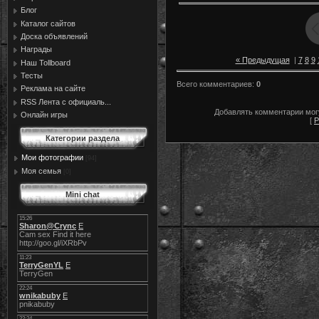
Блог
Каталог сайтов
Доска объявлений
Награды
« Предыдущая
|
7
8
9
Наш Tollboard
Тесты
Всего комментариев
:
0
Реклама на сайте
RSS Лента с официаль...
Добавлять комментарии могу
Онлайн игры
[
Р
Категории раздела
Мои фотографии
[94]
Моя семья
[0]
Mini chat