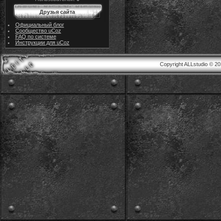
Друзья сайта
Официальный блог
Сообщество uCoz
FAQ по системе
Инструкции для uCoz
Copyright ALLstudio © 2