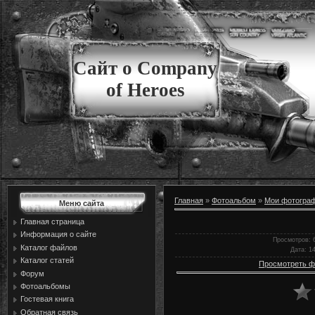
Сайт о Company
of Heroes
Главная
»
Фотоальбом
»
Мои фотогра
Меню сайта
Главная страница
Информация о сайте
Просмотров
: 
Каталог файлов
Дата
: 1
Каталог статей
Просмотреть ф
Форум
Фотоальбомы
Гостевая книга
Обратная связь